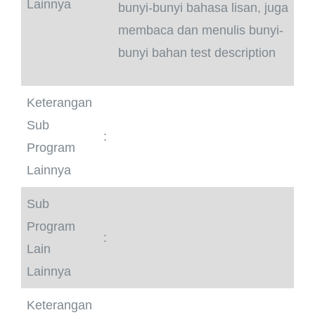
Lainnya
bunyi-bunyi bahasa lisan, juga
membaca dan menulis bunyi-
bunyi bahan test description
Keterangan
Sub
:
Program
Lainnya
Sub
Program
:
Lain
Lainnya
Keterangan