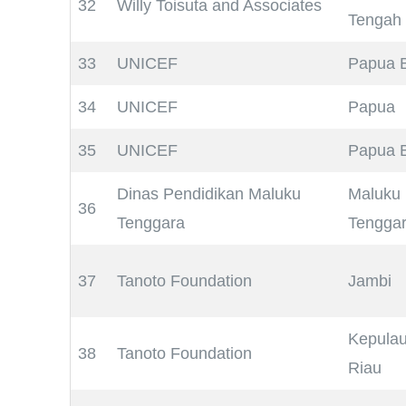
32
Willy Toisuta and Associates
Tengah
33
UNICEF
Papua B
34
UNICEF
Papua
35
UNICEF
Papua B
Dinas Pendidikan Maluku
Maluku
36
Tenggara
Tengga
37
Tanoto Foundation
Jambi
Kepula
38
Tanoto Foundation
Riau