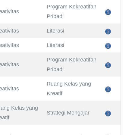
Program Kekreatifan
eativitas
Pribadi
eativitas
Literasi
eativitas
Literasi
Program Kekreatifan
eativitas
Pribadi
Ruang Kelas yang
eativitas
Kreatif
ang Kelas yang
Strategi Mengajar
eatif