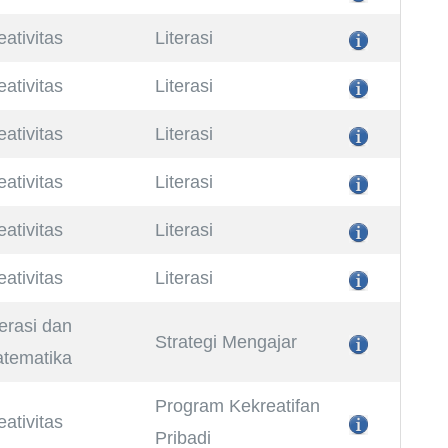
eativitas
Literasi
eativitas
Literasi
eativitas
Literasi
eativitas
Literasi
eativitas
Literasi
eativitas
Literasi
terasi dan
Strategi Mengajar
tematika
Program Kekreatifan
eativitas
Pribadi