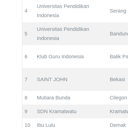
Universitas Pendidikan
4
Serang
Indonesia
Universitas Pendidikan
5
Bandun
Indonesia
6
Klub Guru Indonesia
Balik P
7
SAINT JOHN
Bekasi
8
Mutiara Bunda
Cilegon
9
SDN Kramatwatu
Kramat
10
Ibu Lulu
Demak