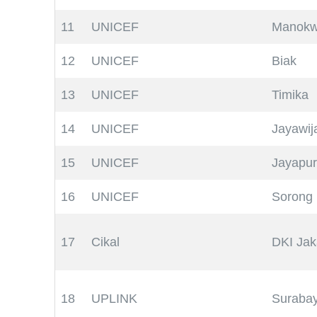
11
UNICEF
Manokw
12
UNICEF
Biak
13
UNICEF
Timika
14
UNICEF
Jayawij
15
UNICEF
Jayapu
16
UNICEF
Sorong
17
Cikal
DKI Jak
18
UPLINK
Suraba